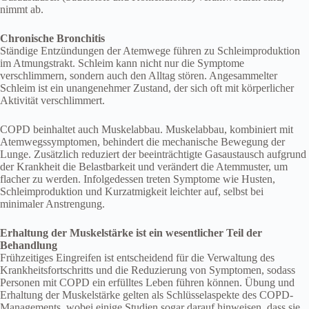
nimmt ab.
Chronische Bronchitis
Ständige Entzündungen der Atemwege führen zu Schleimproduktion
im Atmungstrakt. Schleim kann nicht nur die Symptome
verschlimmern, sondern auch den Alltag stören. Angesammelter
Schleim ist ein unangenehmer Zustand, der sich oft mit körperlicher
Aktivität verschlimmert.
COPD beinhaltet auch Muskelabbau. Muskelabbau, kombiniert mit
Atemwegssymptomen, behindert die mechanische Bewegung der
Lunge. Zusätzlich reduziert der beeinträchtigte Gasaustausch aufgrund
der Krankheit die Belastbarkeit und verändert die Atemmuster, um
flacher zu werden. Infolgedessen treten Symptome wie Husten,
Schleimproduktion und Kurzatmigkeit leichter auf, selbst bei
minimaler Anstrengung.
Erhaltung der Muskelstärke ist ein wesentlicher Teil der
Behandlung
Frühzeitiges Eingreifen ist entscheidend für die Verwaltung des
Krankheitsfortschritts und die Reduzierung von Symptomen, sodass
Personen mit COPD ein erfülltes Leben führen können. Übung und
Erhaltung der Muskelstärke gelten als Schlüsselaspekte des COPD-
Managements, wobei einige Studien sogar darauf hinweisen, dass sie