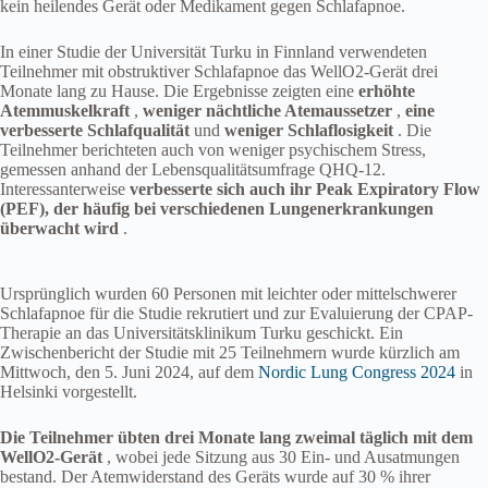
kein heilendes Gerät oder Medikament gegen Schlafapnoe.
In einer Studie der Universität Turku in Finnland verwendeten
Teilnehmer mit obstruktiver Schlafapnoe das WellO2-Gerät drei
Monate lang zu Hause. Die Ergebnisse zeigten eine
erhöhte
Atemmuskelkraft
,
weniger nächtliche Atemaussetzer
,
eine
verbesserte Schlafqualität
und
weniger Schlaflosigkeit
. Die
Teilnehmer berichteten auch von weniger psychischem Stress,
gemessen anhand der Lebensqualitätsumfrage QHQ-12.
Interessanterweise
verbesserte sich auch ihr Peak Expiratory Flow
(PEF), der häufig bei verschiedenen Lungenerkrankungen
überwacht wird
.
Ursprünglich wurden 60 Personen mit leichter oder mittelschwerer
Schlafapnoe für die Studie rekrutiert und zur Evaluierung der CPAP-
Therapie an das Universitätsklinikum Turku geschickt. Ein
Zwischenbericht der Studie mit 25 Teilnehmern wurde kürzlich am
Mittwoch, den 5. Juni 2024, auf dem
Nordic Lung Congress 2024
in
Helsinki vorgestellt.
Die Teilnehmer übten drei Monate lang zweimal täglich mit dem
WellO2-Gerät
, wobei jede Sitzung aus 30 Ein- und Ausatmungen
bestand. Der Atemwiderstand des Geräts wurde auf 30 % ihrer