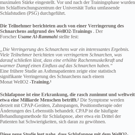
maximalen Stärke eingestellt. Vor und nach der Trainingsphase wurden
im Schlafforschungszentrum der Universität Turku umfassende
Schlafstudien (PSG) durchgeführt.
Die Teilnehmer berichteten auch von einer Verringerung des
Schnarchens aufgrund des WellO2-Trainings
. Der
Forscher
Usame Al-Rammahi
stellte fest:
„Die Verringerung des Schnarchens war ein interessantes Ergebnis.
Viele Teilnehmer berichteten von verringertem Schnarchen, was
darauf schließen lässt, dass eine erhöhte Rachenmuskelkraft und
warmer Dampf einen Einfluss auf das Schnarchen haben.“
Eine frühere Studie an Asthmapatienten zeigte eine statistisch
signifikante Verringerung des Schnarchens nach einem
Monat WellO2
-Training.¹
Schlafapnoe ist eine Erkrankung, die rasch zunimmt und weltweit
etwa eine Milliarde Menschen betrifft.²
Die Symptome werden
derzeit mit CPAP-Geräten, Zahnspangen, Positionstherapie oder
Änderungen des Lebensstils behandelt. CPAP ist die häufigste
Behandlungsmethode für Schlafapnoe, aber etwa ein Drittel der
Patienten hat Schwierigkeiten, sich daran zu gewöhnen.
Diese neue Studie legt nahe, dass Schlafapnoe mit dem WellO2-