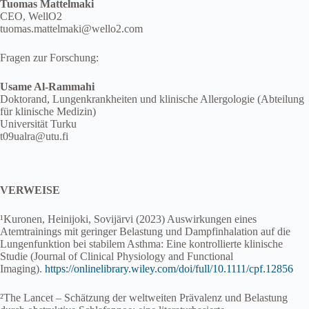
Tuomas Mattelmaki
CEO, WellO2
tuomas.mattelmaki@wello2.com
Fragen zur Forschung:
Usame Al-Rammahi
Doktorand, Lungenkrankheiten und klinische Allergologie (Abteilung
für klinische Medizin)
Universität Turku
t09ualra@utu.fi
VERWEISE
¹Kuronen, Heinijoki, Sovijärvi (2023) Auswirkungen eines
Atemtrainings mit geringer Belastung und Dampfinhalation auf die
Lungenfunktion bei stabilem Asthma: Eine kontrollierte klinische
Studie (Journal of Clinical Physiology and Functional
Imaging).
https://onlinelibrary.wiley.com/doi/full/10.1111/cpf.12856
²The Lancet – Schätzung der weltweiten Prävalenz und Belastung