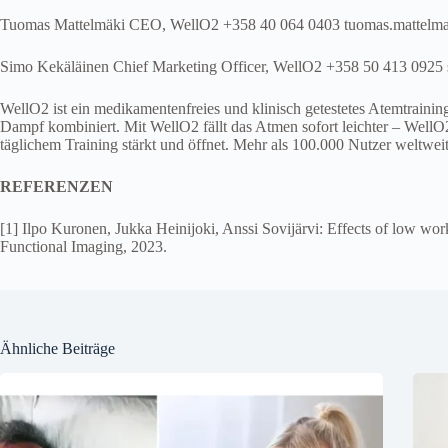
Tuomas Mattelmäki CEO, WellO2 +358 40 064 0403 tuomas.mattel
Simo Kekäläinen Chief Marketing Officer, WellO2 +358 50 413 092
WellO2 ist ein medikamentenfreies und klinisch getestetes Atemtrain
Dampf kombiniert. Mit WellO2 fällt das Atmen sofort leichter – Wel
täglichem Training stärkt und öffnet. Mehr als 100.000 Nutzer weltwe
REFERENZEN
[1] Ilpo Kuronen, Jukka Heinijoki, Anssi Sovijärvi: Effects of low work
Functional Imaging, 2023.
Ähnliche Beiträge