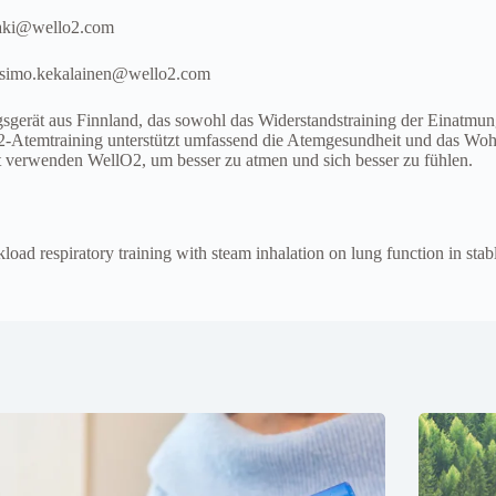
maki@wello2.com
5 simo.kekalainen@wello2.com
ingsgerät aus Finnland, das sowohl das Widerstandstraining der Einat
lO2-Atemtraining unterstützt umfassend die Atemgesundheit und das W
it verwenden WellO2, um besser zu atmen und sich besser zu fühlen.
load respiratory training with steam inhalation on lung function in stab