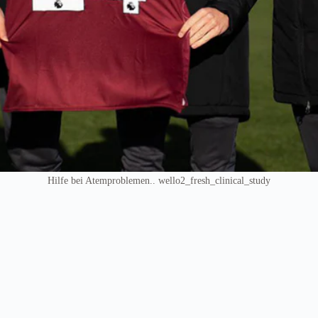
Hilfe bei Atemproblemen.. wello2_fresh_clinical_study