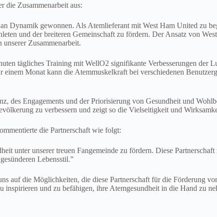
r die Zusammenarbeit aus:
h an Dynamik gewonnen. Als Atemlieferant mit West Ham United zu begi
hleten und der breiteren Gemeinschaft zu fördern. Der Ansatz von Wes
en unserer Zusammenarbeit.
 Minuten tägliches Training mit WellO2 signifikante Verbesserungen d
r einem Monat kann die Atemmuskelkraft bei verschiedenen Benutzerg
, des Engagements und der Priorisierung von Gesundheit und Wohlbefind
evölkerung zu verbessern und zeigt so die Vielseitigkeit und Wirksamk
mentierte die Partnerschaft wie folgt:
t unter unserer treuen Fangemeinde zu fördern. Diese Partnerschaft z
 gesünderen Lebensstil.”
s auf die Möglichkeiten, die diese Partnerschaft für die Förderung vo
 inspirieren und zu befähigen, ihre Atemgesundheit in die Hand zu neh