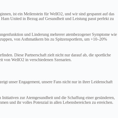
nnen, ist ein Meilenstein für WellO2, und wir sind gespannt auf das
t Ham United in Bezug auf Gesundheit und Leistung passt perfekt zu
er Lungenfunktion und Linderung mehrerer atembezogener Symptome wie
ruppen, von Asthmatikern bis zu Spitzensportlern, um +10–20%
en. Diese Partnerschaft zielt nicht nur darauf ab, die sportliche
eit von WellO2 in verschiedenen Szenarien.
eigt unser Engagement, unsere Fans nicht nur in ihrer Leidenschaft
n Initiativen zur Atemgesundheit und die Schaffung einer gesünderen,
men und ihr volles Potenzial in allen Lebensbereichen zu erreichen.