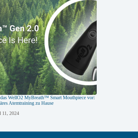
en das WellO2 MyBreath™ Smart Mouthpiece vor:
äres Atemtraining zu Hause
l 11, 2024