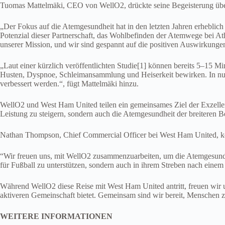
Tuomas Mattelmäki, CEO von WellO2, drückte seine Begeisterung übe
„Der Fokus auf die Atemgesundheit hat in den letzten Jahren erheblic
Potenzial dieser Partnerschaft, das Wohlbefinden der Atemwege bei At
unserer Mission, und wir sind gespannt auf die positiven Auswirkung
„Laut einer kürzlich veröffentlichten Studie[1] können bereits 5–15
Husten, Dyspnoe, Schleimansammlung und Heiserkeit bewirken. In nu
verbessert werden.“, fügt Mattelmäki hinzu.
WellO2 und West Ham United teilen ein gemeinsames Ziel der Exzellenz
Leistung zu steigern, sondern auch die Atemgesundheit der breiteren B
Nathan Thompson, Chief Commercial Officer bei West Ham United, kom
“Wir freuen uns, mit WellO2 zusammenzuarbeiten, um die Atemgesundhei
für Fußball zu unterstützen, sondern auch in ihrem Streben nach einem
Während WellO2 diese Reise mit West Ham United antritt, freuen wir un
aktiveren Gemeinschaft bietet. Gemeinsam sind wir bereit, Menschen zu
WEITERE INFORMATIONEN