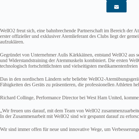
WellO2 freut sich, eine bahnbrechende Partnerschaft im Bereich der A
erster offizieller und exklusiver Atemlieferant des Clubs liegt der 
aufzuklären.
Gegründet von Unternehmer Aulis Kärkkäinen, entstand WellO2 aus 
und Widerstandstraining der Atemmuskeln kombiniert. Die ersten WellO
technologisch fortschrittlichsten und vielseitigsten medikamentenfre
Das in den nordischen Ländern sehr beliebte WellO2-Atemübungsgerät 
Fähigkeiten des Geräts zu präsentieren, die professionellen Athleten h
Richard Collinge, Performance Director bei West Ham United, kommenti
„Wir freuen uns darauf, mit dem Team von WellO2 zusammenzuarbeiten
In der Zusammenarbeit mit WellO2 sind wir gespannt darauf zu erforsc
Wir sind immer offen für neue und innovative Wege, um Verbesserungen