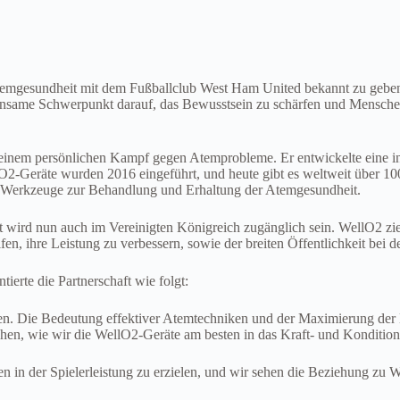
temgesundheit mit dem Fußballclub West Ham United bekannt zu geben. 
gemeinsame Schwerpunkt darauf, das Bewusstsein zu schärfen und Mensc
seinem persönlichen Kampf gegen Atemprobleme. Er entwickelte eine
2-Geräte wurden 2016 eingeführt, und heute gibt es weltweit über 100.
ien Werkzeuge zur Behandlung und Erhaltung der Atemgesundheit.
wird nun auch im Vereinigten Königreich zugänglich sein. WellO2 ziel
elfen, ihre Leistung zu verbessern, sowie der breiten Öffentlichkeit be
erte die Partnerschaft wie folgt:
. Die Bedeutung effektiver Atemtechniken und der Maximierung der L
hen, wie wir die WellO2-Geräte am besten in das Kraft- und Kondition
 in der Spielerleistung zu erzielen, und wir sehen die Beziehung zu W