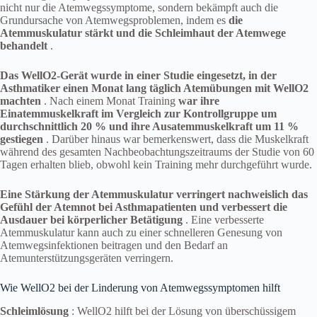
nicht nur die Atemwegssymptome, sondern bekämpft auch die
Grundursache von Atemwegsproblemen, indem es
die
Atemmuskulatur stärkt und die Schleimhaut der Atemwege
behandelt
.
Das WellO2-Gerät wurde in einer Studie eingesetzt, in der
Asthmatiker einen Monat lang täglich Atemübungen mit WellO2
machten
. Nach einem Monat Training
war ihre
Einatemmuskelkraft im Vergleich zur Kontrollgruppe um
durchschnittlich 20 % und ihre Ausatemmuskelkraft um 11 %
gestiegen
. Darüber hinaus war bemerkenswert, dass die Muskelkraft
während des gesamten Nachbeobachtungszeitraums der Studie von 60
Tagen erhalten blieb, obwohl kein Training mehr durchgeführt wurde.
Eine Stärkung der Atemmuskulatur verringert nachweislich das
Gefühl der Atemnot bei Asthmapatienten und verbessert die
Ausdauer bei körperlicher Betätigung
. Eine verbesserte
Atemmuskulatur kann auch zu einer schnelleren Genesung von
Atemwegsinfektionen beitragen und den Bedarf an
Atemunterstützungsgeräten verringern.
Wie WellO2 bei der Linderung von Atemwegssymptomen hilft
Schleimlösung
: WellO2 hilft bei der Lösung von überschüssigem