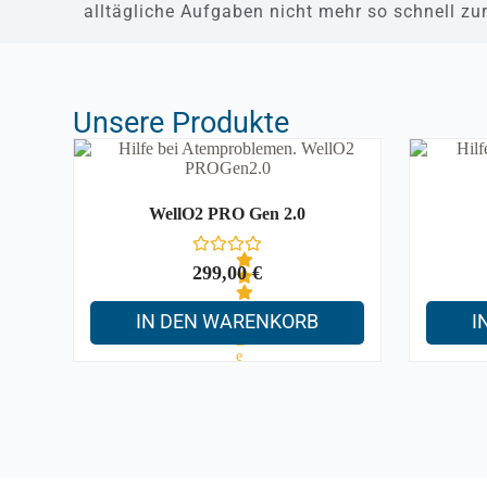
alltägliche Aufgaben nicht mehr so schnell zu
Unsere Produkte
WellO2 PRO Gen 2.0
299,00
€
IN DEN WARENKORB
I
B
e
w
e
r
t
e
t
m
i