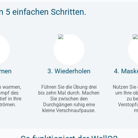
n 5 einfachen Schritten.
tmen
3. Wiederholen
4. Mask
n warmen,
Führen Sie die Übung drei
Nutzen Sie
ampf des
bis zehn Mal durch. Machen
um Ihre o
ief in Ihre
Sie zwischen den
zu be
trömen.
Durchgängen ruhig eine
Verstopf
kleine Verschnaufpause.
m