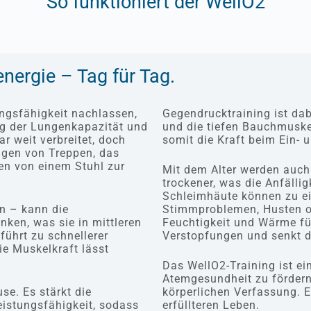
So funktioniert der WellO2
nergie – Tag für Tag.
ungsfähigkeit nachlassen,
Gegendrucktraining ist dab
ng der Lungenkapazität und
und die tiefen Bauchmuskel
r weit verbreitet, doch
somit die Kraft beim Ein-
igen von Treppen, das
en von einem Stuhl zur
Mit dem Alter werden auc
trockener, was die Anfälli
Schleimhäute können zu e
en – kann die
Stimmproblemen, Husten o
nken, was sie in mittleren
Feuchtigkeit und Wärme fü
ührt zu schnellerer
Verstopfungen und senkt da
ie Muskelkraft lässt
Das WellO2-Training ist ei
Atemgesundheit zu fördern
se. Es stärkt die
körperlichen Verfassung. Es
istungsfähigkeit, sodass
erfüllteren Leben.