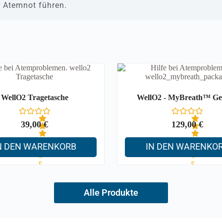
r Atemnot führen.
WellO2 Tragetasche
WellO2 - MyBreath™ Ge
39,00
€
129,00
€
N DEN WARENKORB
IN DEN WARENKO
B
B
e
e
w
w
e
e
r
r
t
t
Alle Produkte
e
e
t
t
m
m
i
i