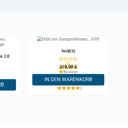
WellO2
n 2.0
219,00
€
Bewertet
mit
5.00
von
IN DEN WARENKORB
5, basierend
RB
auf
2
Kundenbewer
tungen