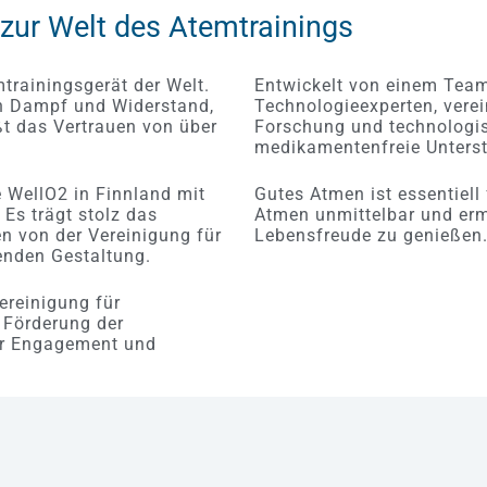
t
t
 zur Welt des Atemtrainings
0
0
v
v
o
o
n
n
5
5
mtrainingsgerät der Welt.
Entwickelt von einem Team
n Dampf und Widerstand,
Technologieexperten, verei
ßt das Vertrauen von über
Forschung und technologisc
medikamentenfreie Unters
e WellO2 in Finnland mit
Gutes Atmen ist essentiell 
Es trägt stolz das
Atmen unmittelbar und ermö
en von der Vereinigung für
Lebensfreude zu genießen
genden Gestaltung.
ereinigung für
e Förderung der
ür Engagement und