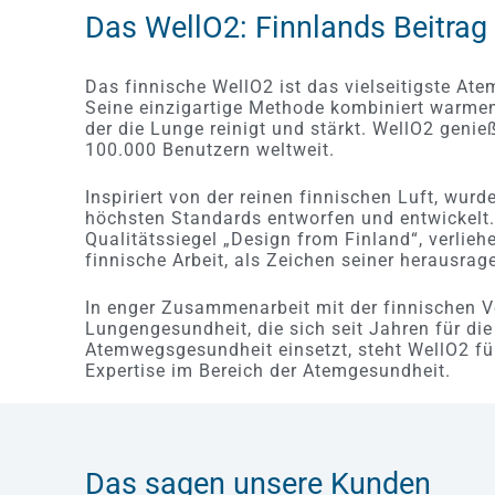
t
Das WellO2: Finnlands Beitrag
0
v
o
n
5
Das finnische WellO2 ist das vielseitigste Ate
Seine einzigartige Methode kombiniert warme
der die Lunge reinigt und stärkt. WellO2 genie
100.000 Benutzern weltweit.
Inspiriert von der reinen finnischen Luft, wurd
höchsten Standards entworfen und entwickelt. 
Qualitätssiegel „Design from Finland“, verlieh
finnische Arbeit, als Zeichen seiner herausra
In enger Zusammenarbeit mit der finnischen V
Lungengesundheit, die sich seit Jahren für di
Atemwegsgesundheit einsetzt, steht WellO2 f
Expertise im Bereich der Atemgesundheit.
Das sagen unsere Kunden